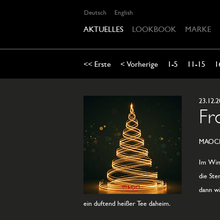
Deutsch
English
AKTUELLES
LOOKBOOK
MARKE
<< Erste
< Vorherige
1-5
11-15
1
23.12.
Fr
MAOCI w
Im Wint
die Ste
dann wä
ein duftend heißer Tee daheim.