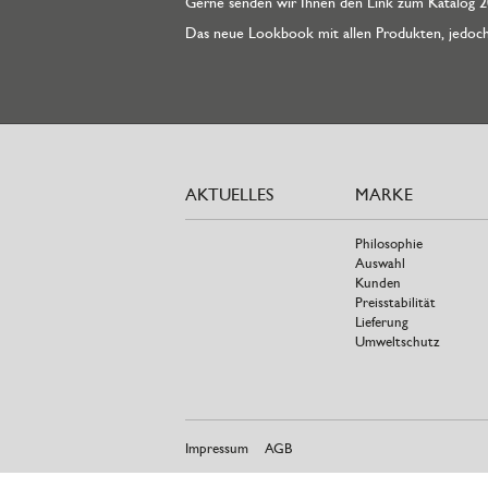
Gerne senden wir Ihnen den Link zum Katalog 202
Das neue Lookbook mit allen Produkten, jedoch 
AKTUELLES
MARKE
Philosophie
Auswahl
Kunden
Preisstabilität
Lieferung
Umweltschutz
Impressum
AGB