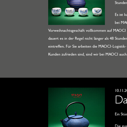
Stunde
Es ist 
bei MAO
Vorweihnachtsgeschäft vollkommen auf MAOCI ve
dauert es in der Regel nicht länger als 48 Stund
eintreffen. Für Sie arbeiten die MAOCI-Logisti
Kunden zufrieden sind, sind wir bei MAOCI auch 
10.11.
Da
Ein Stü
Die gus