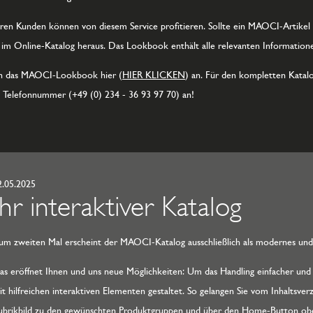
en Kunden können von diesem Service profitieren. Sollte ein MAOCI-Artikel be
m Online-Katalog heraus. Das Lookbook enthält alle relevanten Informatione
ch das MAOCI-Lookbook hier (
HIER KLICKEN
) an. Für den kompletten Katalo
e Telefonnummer (+49 (0) 234 - 36 93 97 70) an!
2.05.2025
Ihr interaktiver Katalog
um zweiten Mal erscheint der MAOCI-Katalog ausschließlich als modernes un
as eröffnet Ihnen und uns neue Möglichkeiten: Um das Handling einfacher und 
it hilfreichen interaktiven Elementen gestaltet. So gelangen Sie vom Inhaltsver
ubrikbild zu den gewünschten Produktgruppen und über den Home-Button oben