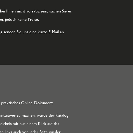
i Ihnen nicht vorrätig sein, suchen Sie es
n, jedoch keine Preise.
g senden Sie uns eine kurze E-Mail an
d praktisches Online-Dokument
intuitiver zu machen, wurde der Katalog
zeichnis mit nur einem Klick auf das
 links auch von jeder Seite wieder