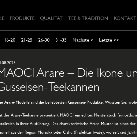
KE
PRODUKTE
QUALITÄT
TEE & TRADITION
KONTAKT
16-20
21-25
26-30
31-35
Nächste >
Letzte >>
4.08.2025
MAOCI Arare – Die Ikone un
Gusseisen-Teekannen
ie Arare-Modelle sind die beliebtesten Gusseisen-Produkte. Wussten Sie, wo
it der Arare-Teekanne präsentiert MAOCI ein echtes Meisterstück fernöstlicher 
etailreich in ihrer Ausführung. Das charakteristische Arare-Muster ist eines de
ionell aus der Region Morioka oder Oshu (Präfektur Iwate), wo seit seit Jah