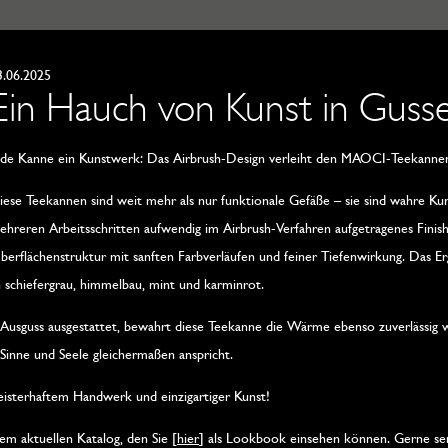
3.06.2025
Ein Hauch von Kunst in Guss
ede Kanne ein Kunstwerk: Das Airbrush-Design verleiht den MAOCI-Teekannen 
iese Teekannen sind weit mehr als nur funktionale Gefäße – sie sind wahre Kun
ehreren Arbeitsschritten aufwendig im Airbrush-Verfahren aufgetragenes Finish 
berflächenstruktur mit sanften Farbverläufen und feiner Tiefenwirkung. Das Erge
schiefergrau, himmelbau, mint und karminrot.
m Ausguss ausgestattet, bewahrt diese Teekanne die Wärme ebenso zuverlässig w
s Sinne und Seele gleichermaßen anspricht.
sterhaftem Handwerk und einzigartiger Kunst!
m aktuellen Katalog, den Sie [
hier
] als Lookbook einsehen können. Gerne se