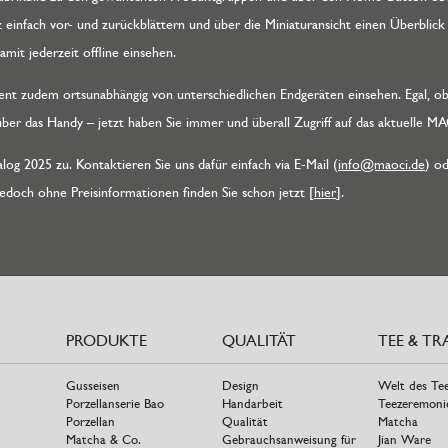
nz einfach vor- und zurückblättern und über die Miniaturansicht einen Überbli
mit jederzeit offline einsehen.
nt zudem ortsunabhängig von unterschiedlichen Endgeräten einsehen. Egal, ob
ber das Handy – jetzt haben Sie immer und überall Zugriff auf das aktuelle 
g 2025 zu. Kontaktieren Sie uns dafür einfach via E-Mail (
info@maoci.de
) od
doch ohne Preisinformationen finden Sie schon jetzt [
hier
].
PRODUKTE
QUALITÄT
TEE & TR
Gusseisen
Design
Welt des Te
Porzellanserie Bao
Handarbeit
Teezeremoni
Porzellan
Qualität
Matcha
Matcha & Co.
Gebrauchsanweisung für
Jian Ware