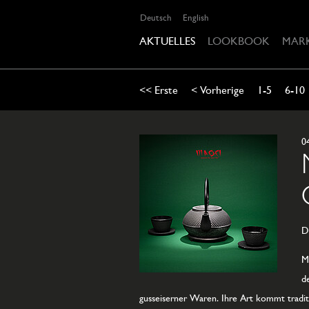
Deutsch
English
AKTUELLES
LOOKBOOK
MAR
<< Erste
< Vorherige
1-5
6-10
0
D
M
d
gusseiserner Waren. Ihre Art kommt tradit