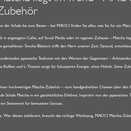
Zubehör
on der Schale bis zum Besen – bei MAOCI finden Sie alles, was Sie für ein Matc
b in angesagten Cafés, auf Social Media oder im eigenen Zuhause – Matcha lie
us gemahlenen Tencha-Blättern trifft den Nerv unserer Zeit: Gesund, entschleun
hrhundertealte japanische Teekunst mit den Werten der Gegenwart – Achtsam
 Koffein und L-Theanin sorgt für fokussierte Energie, ohne Hektik. Seine Zuber
Unser hochwertiges Matcha-Zubehör – vom handgedrehten Chawan über den f
de Schale Matcha in ein ganzheitliches Erlebnis. Inspiriert von der japanischen 
ck ein Statement für bewussten Genuss.
ss. Wer diesen zelebriert, braucht das richtige Werkzeug. MAOCI Matcha-Zub