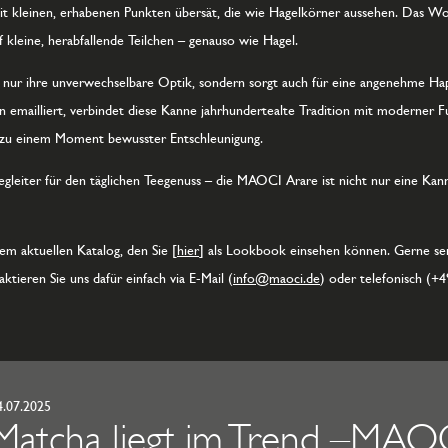
it kleinen, erhabenen Punkten übersät, die wie Hagelkörner aussehen. Das Wo
uf kleine, herabfallende Teilchen – genauso wie Hagel.
t nur ihre unverwechselbare Optik, sondern sorgt auch für eine angenehme Ha
 emailliert, verbindet diese Kanne jahrhundertealte Tradition mit moderner F
l zu einem Moment bewusster Entschleunigung.
r Begleiter für den täglichen Teegenuss – die MAOCI Arare ist nicht nur eine Ka
m aktuellen Katalog, den Sie [
hier
] als Lookbook einsehen können. Gerne se
ktieren Sie uns dafür einfach via E-Mail (
info@maoci.de
) oder telefonisch (+4
4.07.2025
Matcha liegt im Trend –MAOCI