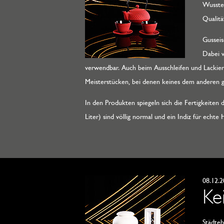
Wusste
Qualitä
Gusseis
Dabei w
verwendbar. Auch beim Ausschleifen und Lackier
Meisterstücken, bei denen keines dem anderen gl
In den Produkten spiegeln sich die Fertigkeiten 
Liter) sind völlig normal und ein Indiz für ech
08.12.
Ke
Städteb