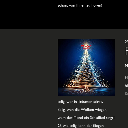
schon, von Ihnen zu hören!
2
M
H
hö
St
selig, wer in Träumen stirbt.
Selig, wen die Wolken wiegen,
wem der Mond ein Schlaflied singt!
O, wie selig kann der fliegen,