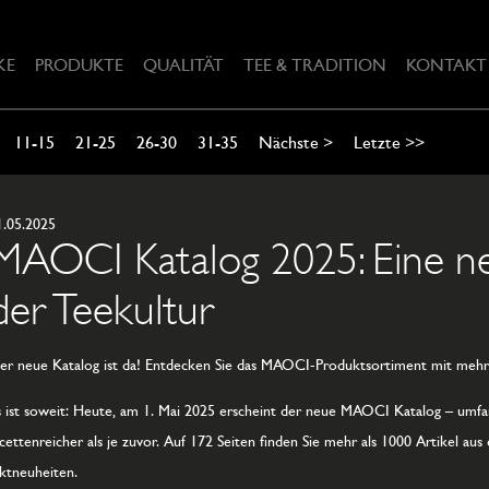
KE
PRODUKTE
QUALITÄT
TEE & TRADITION
KONTAKT
11-15
21-25
26-30
31-35
Nächste >
Letzte >>
1.05.2025
MAOCI Katalog 2025: Eine n
der Teekultur
er neue Katalog ist da! Entdecken Sie das MAOCI-Produktsortiment mit mehr
s ist soweit: Heute, am 1. Mai 2025 erscheint der neue MAOCI Katalog – umfan
acettenreicher als je zuvor. Auf 172 Seiten finden Sie mehr als 1000 Artikel aus
ktneuheiten.