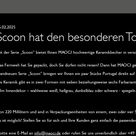
5.02.2025
Scoon hat den besonderen T
it der Serie „Scoon“ bietet Ihnen MAOCI hochwertige Keramikbecher in versc
as Fernweh hat Sie gepackt, doch Sie dürfen nicht reisen? Dann hat MAOCI gena
randneuen Serie „Scoon“ bringen wir Ihnen ein paar Stücke Portugal direkt auf
us Keramik gibt es in zwei Formen mit sieben beziehungsweise sechs Farbarian
 Im Innendekor – wahlweise weiß, hellgrau, dunkelblau oder schwarz - spiegeln
 220 Millilitern und sind in Verpackungseinheiten von einem, zwei oder vier S
ist möglich! Stellen Sie so für sich und Ihre Kunden ganz einfach die passend
bitte eine E-Mail an
info@maoci.de
oder rufen Sie uns unverbindlich über +49 