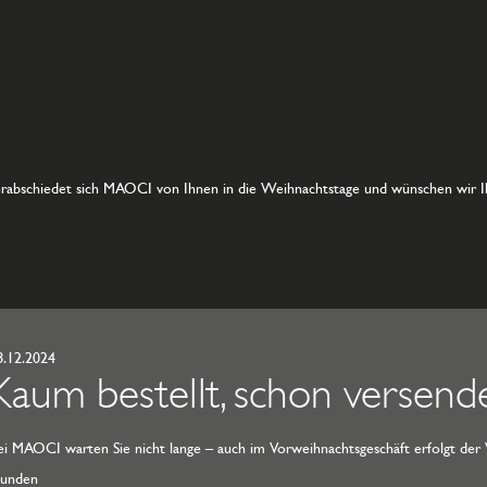
abschiedet sich MAOCI von Ihnen in die Weihnachtstage und wünschen wir I
8.12.2024
Kaum bestellt, schon versend
ei MAOCI warten Sie nicht lange – auch im Vorweihnachtsgeschäft erfolgt der 
tunden