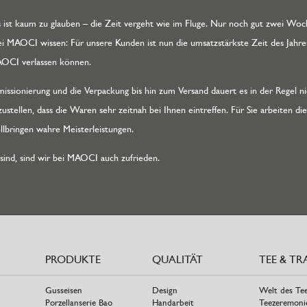
s ist kaum zu glauben – die Zeit vergeht wie im Fluge. Nur noch gut zwei Wo
ei MAOCI wissen: Für unsere Kunden ist nun die umsatzstärkste Zeit des Jahres
AOCI verlassen können.
ssionierung und die Verpackung bis hin zum Versand dauert es in der Regel ni
zustellen, dass die Waren sehr zeitnah bei Ihnen eintreffen. Für Sie arbeiten 
lbringen wahre Meisterleistungen.
ind, sind wir bei MAOCI auch zufrieden.
PRODUKTE
QUALITÄT
TEE & TR
Gusseisen
Design
Welt des Te
Porzellanserie Bao
Handarbeit
Teezeremoni