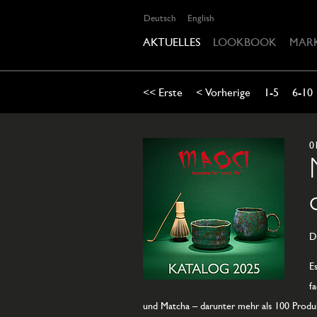
Deutsch
English
AKTUELLES
LOOKBOOK
MAR
<< Erste
< Vorherige
1-5
6-10
0
D
E
f
und Matcha – darunter mehr als 100 Produ