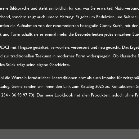
sere Bildsprache und steht sinnbildlich für das, was Sie erwartet: Naturverbun
echend, sondern zeigt auch unsere Haltung: Es geht um Reduktion, um Balance 
wurden die Aufnahmen von der renommierten Fotografin Conny Kurth, mit der
ht und Form schafft sie es einmal mehr, die Besonderheiten jedes einzelnen Stü
I mit Hingabe gestaltet, verworfen, verbessert und neu gedacht. Das Ergebn
d zur traditionellen Teekunst in moderner Form widerspiegeln. Ob klassische 
es Stück trägt seine eigene Geschichte.
ohl die Wurzeln fernöstlicher Teetraditionen ehrt als auch Impulse für zeitgemä
log. Gerne senden wir Ihnen den Link zum Katalog 2025 zu. Kontaktieren Sie 
) 234 - 36 93 97 70). Das neue Lookbook mit allen Produkten, jedoch ohne Pre