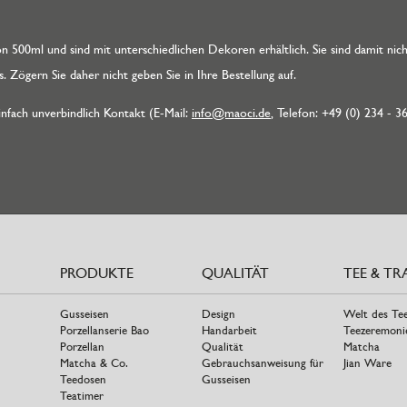
n 500ml und sind mit unterschiedlichen Dekoren erhältlich. Sie sind damit ni
 Zögern Sie daher nicht geben Sie in Ihre Bestellung auf.
infach unverbindlich Kontakt (E-Mail:
info@maoci.de
, Telefon: +49 (0) 234 - 3
PRODUKTE
QUALITÄT
TEE & TR
Gusseisen
Design
Welt des Te
Porzellanserie Bao
Handarbeit
Teezeremoni
Porzellan
Qualität
Matcha
Matcha & Co.
Gebrauchsanweisung für
Jian Ware
Teedosen
Gusseisen
Teatimer