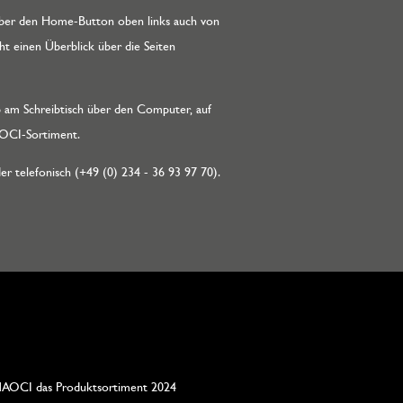
 über den Home-Button oben links auch von
ht einen Überblick über die Seiten
 am Schreibtisch über den Computer, auf
MAOCI-Sortiment.
er telefonisch (+49 (0) 234 - 36 93 97 70).
en MAOCI das Produktsortiment 2024