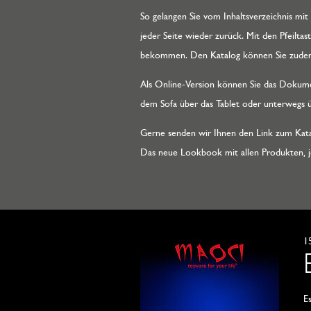
So gelangen Sie vom Inhaltsverzeichnis m
jeder Seite wieder zurück. Mit den Pfeilta
bekommen. Den Katalog können Sie zudem a
Als Online-Version können Sie das Dokume
dem Sofa über das Tablet oder unterwegs ü
Gerne senden wir Ihnen den Link zum Katalo
Das neue Lookbook mit allen Produkten, 
1
E