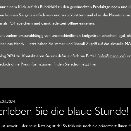
it nur einem Klick auf das Rubrikbild zu den gewünschten Produktgruppen und
sten können Sie ganz einfach vor- und zurückblättern und über die Miniaturansic
ls PDF speichern und damit jederzeit offline einsehen.
nt zudem ortsunabhängig von unterschiedlichen Endgeräten einsehen. Egal, ob
ber das Handy – jetzt haben Sie immer und überall Zugriff auf das aktuelle 
g 2024 zu. Kontaktieren Sie uns dafür einfach via E-Mail (
info@maoci.de
) od
jedoch ohne Preisinformationen
finden Sie schon jetzt hier.
5.03.2024
Erleben Sie die blaue Stunde!
s ist soweit – der neue Katalog ist da! So früh wie noch nie präsentiert Ihn