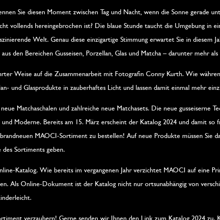
ennen Sie diesen Moment zwischen Tag und Nacht, wenn die Sonne gerade unt
icht vollends hereingebrochen ist? Die blaue Stunde taucht die Umgebung in ei
aszinierende Welt. Genau diese einzigartige Stimmung erwartet Sie in diesem
l aus den Bereichen Gusseisen, Porzellan, Glas und Matcha – darunter mehr al
rter Weise auf die Zusammenarbeit mit Fotografin Conny Kurth. Wie während
an- und Glasprodukte in zauberhaftes Licht und lassen damit einmal mehr einzi
 neue Matchaschalen und zahlreiche neue Matchasets. Die neue gusseiserne Te
und Moderne. Bereits am 15. März erscheint der Katalog 2024 und damit so fr
 brandneuen MAOCI-Sortiment zu bestellen! Auf neue Produkte müssen Sie dabe
 des Sortiments geben.
ine-Katalog. Wie bereits im vergangenen Jahr verzichtet MAOCI auf eine Pri
en. Als Online-Dokument ist der Katalog nicht nur ortsunabhängig von versc
inderleicht.
iment verzaubern! Gerne senden wir Ihnen den Link zum Katalog 2024 zu. Kon