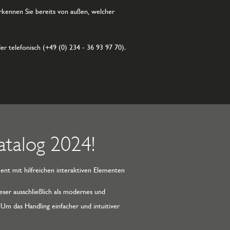
kennen Sie bereits von außen, welcher
er telefonisch (+49 (0) 234 - 36 93 97 70).
talog 2024!
nt mit hilfreichen interaktiven Elementen
er ausschließlich als modernes und
Um das Handling einfacher und intuitiver