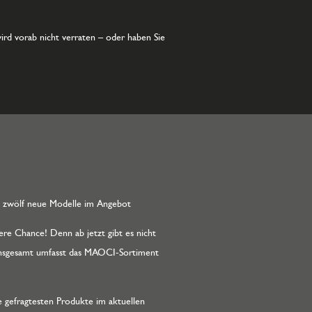
ird vorab nicht verraten – oder haben Sie
 zwölf neue Modelle im Angebot
re Chance! Denn ab jetzt gibt es nicht
 Insgesamt umfasst das MAOCI-Sortiment
 gefragtesten Produkte im aktuellen