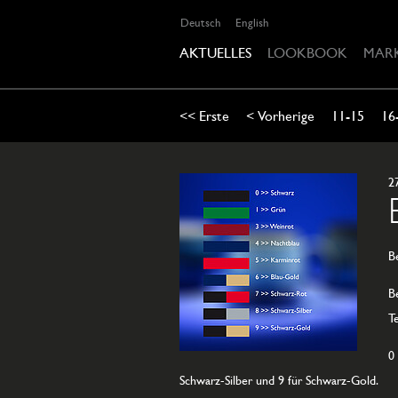
Deutsch
English
AKTUELLES
LOOKBOOK
MAR
<< Erste
< Vorherige
11-15
16
2
B
B
T
0
Schwarz-Silber und 9 für Schwarz-Gold.