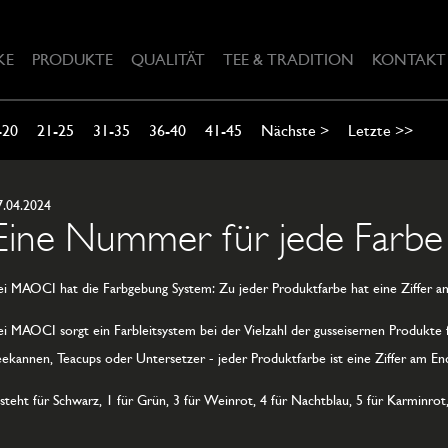
KE
PRODUKTE
QUALITÄT
TEE & TRADITION
KONTAKT
-20
21-25
31-35
36-40
41-45
Nächste >
Letzte >>
7.04.2024
Eine Nummer für jede Farbe
ei MAOCI hat die Farbgebung System: Zu jeder Produktfarbe hat eine Ziffer 
ei MAOCI sorgt ein Farbleitsystem bei der Vielzahl der gusseisernen Produkte fü
eekannen, Teacups oder Untersetzer - jeder Produktfarbe ist eine Ziffer am 
 steht für Schwarz, 1 für Grün, 3 für Weinrot, 4 für Nachtblau, 5 für Karminrot,