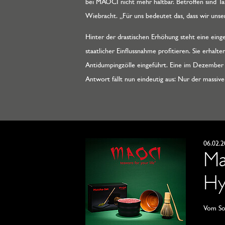
bei MAOCI nicht mehr haltbar. Betroffen sind Tas
Wiebracht. „Für uns bedeutet das, dass wir uns
Hinter der drastischen Erhöhung steht eine ein
staatlicher Einflussnahme profitieren. Sie erha
Antidumpingzölle eingeführt. Eine im Dezember 2
Antwort fällt nun eindeutig aus: Nur der massiv
06.02.
Ma
Hy
Vom Soc