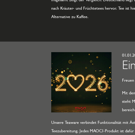
nach Kräuter- und Früchtetees hervor. Tee ist hi
Alternative zu Kaffee.
01.01.
Ei
Freuen 
Mit dem
steht M
bereich
Unsere Teaware verbindet Funktionalität mit Äst
Teezubereitung. Jedes MAOCI-Produkt ist dafür g