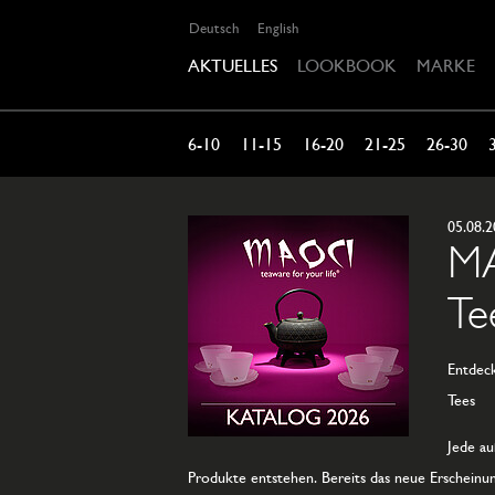
Deutsch
English
AKTUELLES
LOOKBOOK
MARKE
6-10
11-15
16-20
21-25
26-30
05.08.
MA
Te
Entdeck
Tees
Jede au
Produkte entstehen. Bereits das neue Erscheinun