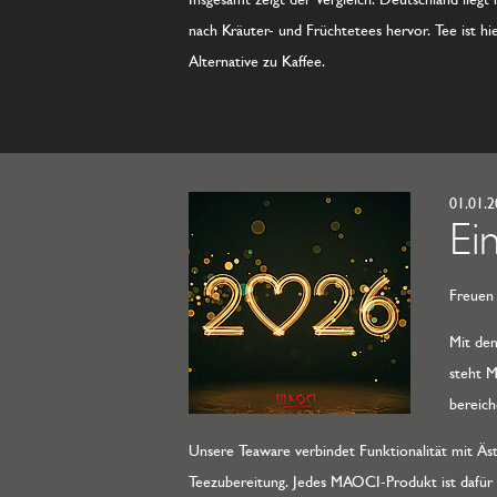
nach Kräuter- und Früchtetees hervor. Tee ist hi
Alternative zu Kaffee.
01.01.
Ei
Freuen 
Mit dem
steht M
bereich
Unsere Teaware verbindet Funktionalität mit Äst
Teezubereitung. Jedes MAOCI-Produkt ist dafür g