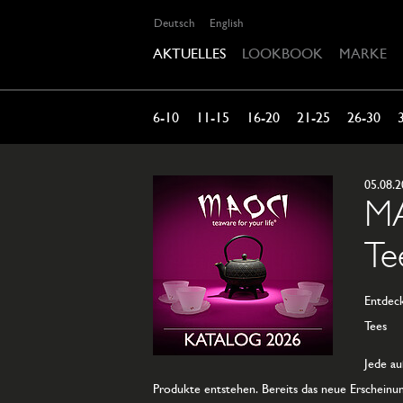
Deutsch
English
AKTUELLES
LOOKBOOK
MARKE
6-10
11-15
16-20
21-25
26-30
05.08.
MA
Te
Entdeck
Tees
Jede au
Produkte entstehen. Bereits das neue Erscheinun