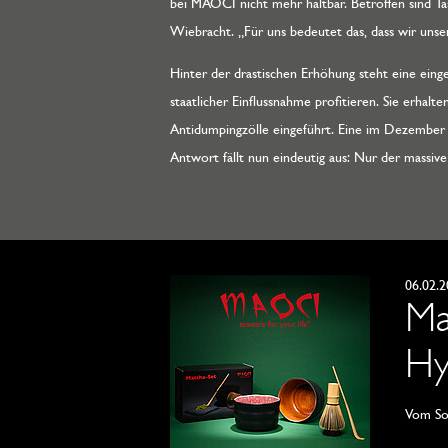
bei MAOCI nicht mehr haltbar. Betroffen sind Tas
Wiebracht. „Für uns bedeutet das, dass wir uns
Hinter der drastischen Erhöhung steht eine ein
staatlicher Einflussnahme profitieren. Sie erha
Antidumpingzölle eingeführt. Eine im Dezember 2
Antwort fällt nun eindeutig aus: Nur der massiv
06.02.
Ma
Hy
Vom Soc