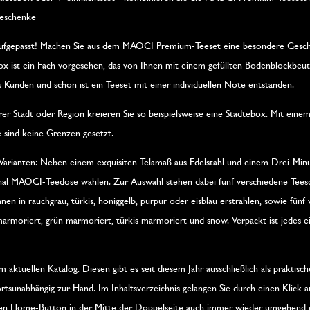
eschenke
ufgepasst! Machen Sie aus dem MAOCI Premium-Teeset eine besondere Geschen
ox ist ein Fach vorgesehen, das von Ihnen mit einem gefüllten Bodenblockbeu
 Kunden und schon ist ein Teeset mit einer individuellen Note entstanden.
rer Stadt oder Region kreieren Sie so beispielsweise eine Städtebox. Mit ein
 sind keine Grenzen gesetzt.
i Varianten: Neben einem exquisiten Telamaß aus Edelstahl und einem Drei-Mi
nal MAOCI-Teedose wählen. Zur Auswahl stehen dabei fünf verschiedene Teesch
nnen in rauchgrau, türkis, honiggelb, purpur oder eisblau erstrahlen, sowie fünf
armoriert, grün marmoriert, türkis marmoriert und snow. Verpackt ist jedes e
aktuellen Katalog. Diesen gibt es seit diesem Jahr ausschließlich als praktisc
ortsunabhängig zur Hand. Im Inhaltsverzeichnis gelangen Sie durch einen Klick 
 den Home-Button in der Mitte der Doppelseite auch immer wieder umgehend 