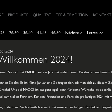
KE
PRODUKTE
QUALITÄT
TEE & TRADITION
KONTAKT
-25
26-30
36-40
41-45
46-50
Nächste >
Letzte >>
2.01.2024
Willkommen 2024!
reuen Sie sich mit MAOCI auf ein Jahr mit vielen neuen Produkten und einem K
ennen Sie das: Es ist Mitte Januar und Sie fragen sich, ob man sich zu diesem Z
ünscht? Uns bei MAOCI ist das ganz egal, denn für beste Wünsche ist es schli
nd damit allen Partnern, Kunden, Freunden und Fans ein großartiges 2024 mit 
Jahr, in dem wir Sie hoffentlich erneut mit unseren vielfältigen Produkten beg