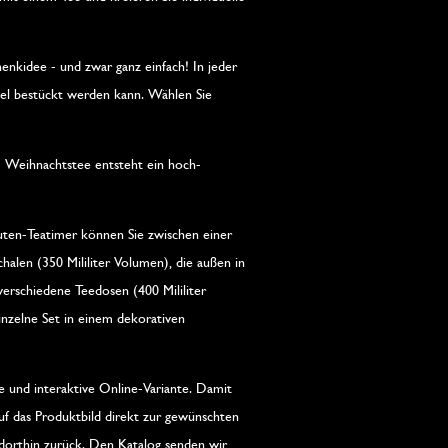
kidee - und zwar ganz einfach! In jeder
tel bestückt werden kann. Wählen Sie
em Weihnachtstee entsteht ein hoch-
nuten-Teatimer können Sie zwischen einer
alen (350 Mililiter Volumen), die außen in
 verschiedene Teedosen (400 Mililiter
inzelne Set in einem dekorativen
he und interaktive Online-Variante. Damit
auf das Produktbild direkt zur gewünschten
dorthin zurück. Den Katalog senden wir