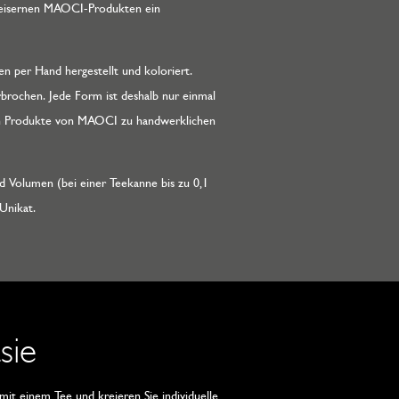
sseisernen MAOCI-Produkten ein
 per Hand hergestellt und koloriert.
brochen. Jede Form ist deshalb nur einmal
rnen Produkte von MAOCI zu handwerklichen
nd Volumen (bei einer Teekanne bis zu 0,1
Unikat.
sie
t einem Tee und kreieren Sie individuelle