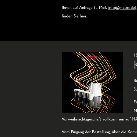
Ihnen auf Anfrage (E-Mail:
info@maoci.de
)
finden Sie hier
.
1
B
S
E
M
Vorweihnachtsgeschäft vollkommen auf M
Vom Eingang der Bestellung, über die Kommi