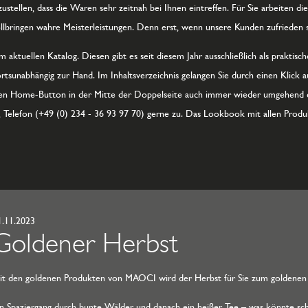
zustellen, dass die Waren sehr zeitnah bei Ihnen eintreffen. Für Sie arbeiten 
lbringen wahre Meisterleistungen. Denn erst, wenn unsere Kunden zufrieden s
aktuellen Katalog. Diesen gibt es seit diesem Jahr ausschließlich als praktisc
ortsunabhängig zur Hand. Im Inhaltsverzeichnis gelangen Sie durch einen Klick 
 den Home-Button in der Mitte der Doppelseite auch immer wieder umgehend 
, Telefon (+49 (0) 234 - 36 93 97 70) gerne zu. Das Lookbook mit allen Prod
1.11.2023
Goldener Herbst
it den goldenen Produkten von MAOCI wird der Herbst für Sie zum goldenen
in Spaziergang durch bunte Wälder und danach ein heißer Tee – was könnte sch