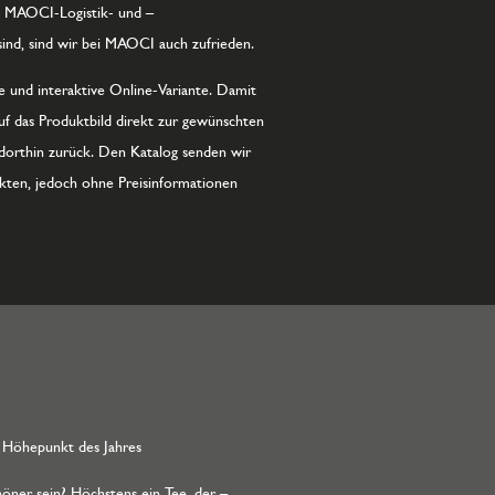
die MAOCI-Logistik- und –
ind, sind wir bei MAOCI auch zufrieden.
he und interaktive Online-Variante. Damit
auf das Produktbild direkt zur gewünschten
dorthin zurück. Den Katalog senden wir
ukten, jedoch ohne Preisinformationen
 Höhepunkt des Jahres
öner sein? Höchstens ein Tee, der –