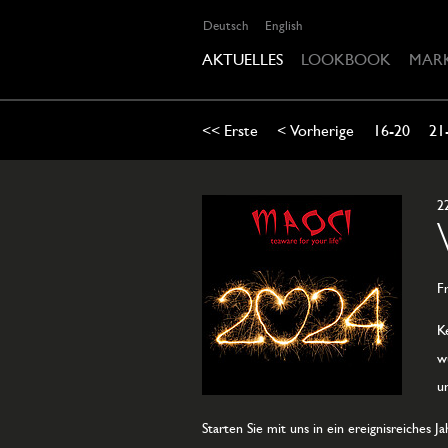
Deutsch
English
AKTUELLES
LOOKBOOK
MAR
<< Erste
< Vorherige
16-20
21
2
F
K
w
u
Starten Sie mit uns in ein ereignisreiches 