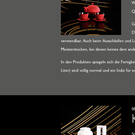
W
Q
G
D
verwendbar. Auch beim Ausschleifen und La
Meisterstücken, bei denen keines dem ande
In den Produkten spiegeln sich die Fertigk
Liter) sind völlig normal und ein Indiz f
0
S