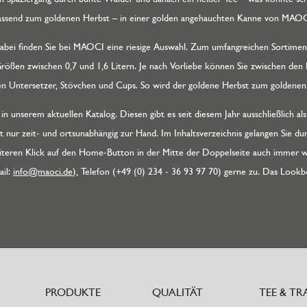
assend zum goldenen Herbst – in einer golden angehauchten Kanne von MAOCI
abei finden Sie bei MAOCI eine riesige Auswahl. Zum umfangreichen Sortiment
ßen zwischen 0,7 und 1,6 Litern. Je nach Vorliebe können Sie zwischen den 
den Untersetzer, Stövchen und Cups. So wird der goldene Herbst zum goldene
 unserem aktuellen Katalog. Diesen gibt es seit diesem Jahr ausschließlich als
 nur zeit- und ortsunabhängig zur Hand. Im Inhaltsverzeichnis gelangen Sie dur
iteren Klick auf den Home-Button in der Mitte der Doppelseite auch immer 
ail:
info@maoci.de
), Telefon (+49 (0) 234 - 36 93 97 70) gerne zu. Das Look
PRODUKTE
QUALITÄT
TEE & TR