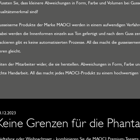
ussten Sie, dass kleinere Abweichungen in Form, Farbe und Volumen bei Gu
ualitätsmerkmal sind?
usseiserne Produkte der Marke MAOCI werden in einem aufwendigen Verfahren
abei werden die Innenformen einzeln aus Ton gefertigt und nach dem Guss zer
ckieren gibt es keine automatisierten Prozesse. All das macht die gusseise
ren gleicht.
eiten der Mitarbeiter wider, die sie herstellen. Abweichungen in Form, Farbe u
ür echte Handarbeit. All das macht jedes MAOCI-Produkt zu einem hochwertigen 
8.12.2023
Keine Grenzen für die Phanta
tädtebox oder Weihnachtsset - kombinieren Sie die MAOCI Premium-Teesets mi