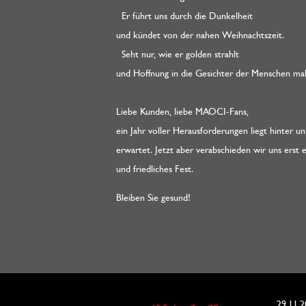
Er führt uns durch die Dunkelheit
und kündet von der nahen Weihnachtszeit.
Seht nur, wie er golden strahlt
und Hoffnung in die Gesichter der Menschen mal
Liebe Kunden, liebe MAOCI-Fans,
ein Jahr voller Herausforderungen liegt hinter u
erwartet. Jetzt aber verabschieden wir uns ers
und friedliches Fest.
Bleiben Sie gesund!
29.11.