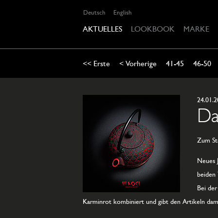
Deutsch
English
AKTUELLES
LOOKBOOK
MARKE
<< Erste
< Vorherige
41-45
46-50
24.01.
Da
Zum Sta
Neues J
beiden 
Bei der
Karminrot kombiniert und gibt den Artikeln dami