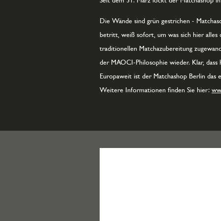
Seit dem 31. März lockt der Matchashop i
Die Wände sind grün gestrichen - Matchasc
betritt, weiß sofort, um was sich hier all
traditionellen Matchazubereitung zugewandt
der MAOCI-Philosophie wieder. Klar, dass 
Europaweit ist der Matchashop Berlin das e
Weitere Informationen finden Sie hier:
ww