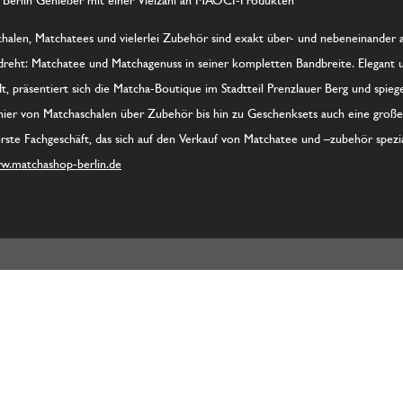
n Berlin Genießer mit einer Vielzahl an MAOCI-Produkten
halen, Matchatees und vielerlei Zubehör sind exakt über- und nebeneinander 
es dreht: Matchatee und Matchagenuss in seiner kompletten Bandbreite. Elegant
, präsentiert sich die Matcha-Boutique im Stadtteil Prenzlauer Berg und spiegel
hier von Matchaschalen über Zubehör bis hin zu Geschenksets auch eine große 
rste Fachgeschäft, das sich auf den Verkauf von Matchatee und –zubehör spezial
w.matchashop-berlin.de