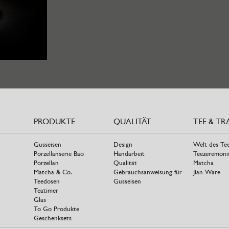
PRODUKTE
QUALITÄT
TEE & TR
Gusseisen
Design
Welt des Te
Porzellanserie Bao
Handarbeit
Teezeremoni
Porzellan
Qualität
Matcha
Matcha & Co.
Gebrauchsanweisung für
Jian Ware
Teedosen
Gusseisen
Teatimer
Glas
To Go Produkte
Geschenksets