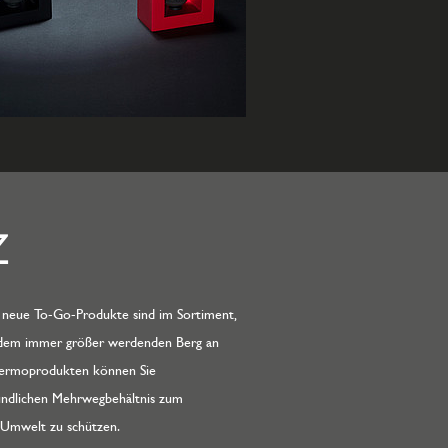
Z
neue To-Go-Produkte sind im Sortiment,
, dem immer größer werdenden Berg an
hermoprodukten können Sie
undlichen Mehrwegbehältnis zum
 Umwelt zu schützen.