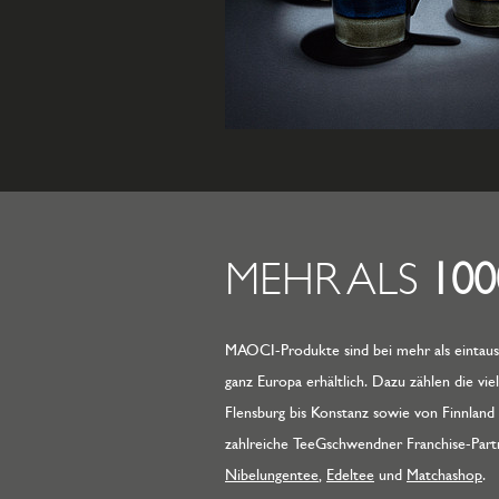
MEHR ALS
10
MAOCI-Produkte sind bei mehr als eintause
ganz Europa erhältlich. Dazu zählen die vi
Flensburg bis Konstanz sowie von Finnland 
zahlreiche TeeGschwendner Franchise-Partn
Nibelungentee
,
Edeltee
und
Matchashop
.