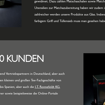
gewidmet. Dazu zählen Matschaschalen sowie Matcha
Utensilien zur Matchazubereitung haben wir zudem 
zahlreicher werden unsere Produkte aus Glas. Insbe
farbigem Griff und Tüllensieb muss man gesehen hab
00 KUNDEN
nd Vertriebspartnern in Deutschland, aber auch
elen kleinen und großen Tee-Fachgeschäfte von
bis Spanien, aber auch die
J.T. Ronnefeldt KG
,
er sowie beispielsweise die Online-Portale