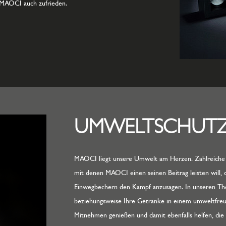
i MAOCI auch zufrieden.
UMWELTSCHUT
MAOCI liegt unsere Umwelt am Herzen. Zahlreiche 
mit denen MAOCI einen seinen Beitrag leisten will
Einwegbechern den Kampf anzusagen. In unseren T
beziehungsweise Ihre Getränke in einem umweltfre
Mitnehmen genießen und damit ebenfalls helfen, die